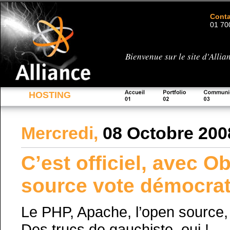
Conta
01 70
Bienvenue sur le site d'Alli
HOSTING
Mercredi,
08 Octobre 200
C’est officiel, avec 
source vote démocra
Le PHP, Apache, l’open source,
Des trucs de gauchiste, oui !